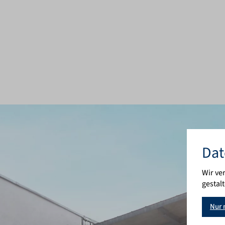
Di
Dat
Wir ve
gestal
Nur 