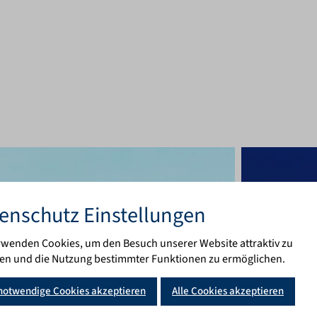
es ist die Website DELTA-PL
enschutz Einstellungen
rwenden Cookies, um den Besuch unserer Website attraktiv zu
ten und die Nutzung bestimmter Funktionen zu ermöglichen.
Cookie-Banner geöffnet. Bitt
notwendige Cookies akzeptieren
Alle Cookies akzeptieren