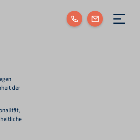
Menü öf
legen
heit der
onalität,
heitliche