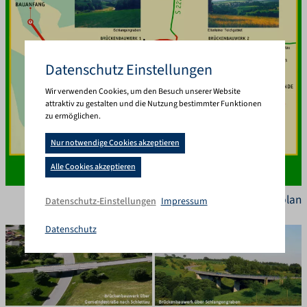
Dies ist die Website DELTA-PLAN GM
Datenschutz Einstellungen
Wir verwenden Cookies, um den Besuch unserer Website
attraktiv zu gestalten und die Nutzung bestimmter Funktionen
zu ermöglichen.
Nur notwendige Cookies akzeptieren
Cookie-Banner geöffnet. Bitte t
Alle Cookies akzeptieren
Übersichtslageplan
Impressum
Datenschutz-Einstellungen
Datenschutz